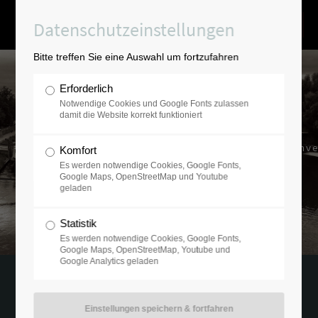
Datenschutzeinstellungen
Bitte treffen Sie eine Auswahl um fortzufahren
Erforderlich
Notwendige Cookies und Google Fonts zulassen
damit die Website korrekt funktioniert
Ausgesucht-verantwortungsvolle Inve
Komfort
mit der Erfahrung von über 20 Jahren.
Es werden notwendige Cookies, Google Fonts,
Google Maps, OpenStreetMap und Youtube
geladen
Statistik
Es werden notwendige Cookies, Google Fonts,
Google Maps, OpenStreetMap, Youtube und
Google Analytics geladen
01.09.2022 10:08
von Ramfort