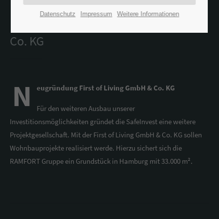
Datenschutz
Impressum
Weitere Informationen
Neugründung First of Living GmbH &
Co. KG
N
eugründung First of Living GmbH & Co. KG
Für den weiteren Ausbau unserer
Investitionsmöglichkeiten gründet die SafeInvest eine weitere
Projektgesellschaft. Mit der First of Living GmbH & Co. KG sollen
Wohnbauprojekte realisiert werde. Hierzu sichert sich die
RAMFORT Gruppe ein Grundstück in Hamburg mit 33.000 m².