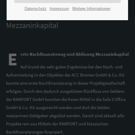
Datenschutz
Impressum
Weitere Informationen
Erste Nachfinanzierung und Ablösung
Mezzaninkapital
E
rste Nachfinanzierung und Ablösung Mezzaninkapital
Auf Grund der sehr guten Ergebnisse bei den Nach- und
Aufvermietung in den Objekten der ACC Bremen GmbH & Co. KG
konnte eine erste Nachfinanzierung in dieser Projektgesellschaft
erfolgen. Durch den dadurch ausgelösten Rückfluss von Geldern
der RAMFORT GmbH konnten die freien Mittel in die Safe 2 Office
GmbH & Co. KG ausgereicht werden und dort die letzten
mezzaninen Geldgeber abgelöst werden. Damit sind aktuell alle
Projekte rein aus Mitteln der RAMFORT und klassischen
Bankfinanzierungen finanziert.