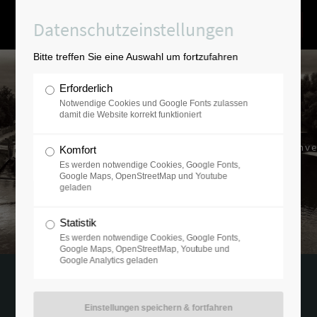
Datenschutzeinstellungen
Bitte treffen Sie eine Auswahl um fortzufahren
Erforderlich
Notwendige Cookies und Google Fonts zulassen
damit die Website korrekt funktioniert
Ausgesucht-verantwortungsvolle Inve
Komfort
mit der Erfahrung von über 20 Jahren.
Es werden notwendige Cookies, Google Fonts,
Google Maps, OpenStreetMap und Youtube
geladen
Statistik
Es werden notwendige Cookies, Google Fonts,
Google Maps, OpenStreetMap, Youtube und
Google Analytics geladen
18.02.2022 09:49
von Ramfort