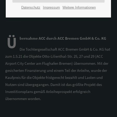
Datenschutz
Impressum
Weitere Informationen
Übernahme ACC
Ü
bernahme ACC durch ACC Bremen GmbH & Co. KG
Die Tochtergesellschaft ACC Bremen GmbH & Co. KG hat
zum 1.5.21 die Objekte Otto-Lilienthal-Str. 25, 27 und 29 (ACC
Airport City Center am Flughafen Bremen) übernommen. Mit der
gesicherten Finanzierung und einem Teil der Anleihe, wurde der
Kaufpreis für die Objekte fristgerecht bezahlt und Lasten und
Nutzen sind übergegangen. Damit ist das größte Projekt des
Investitionsplans gemäß Anleiheprospekt erfolgreich
übernommen worden.