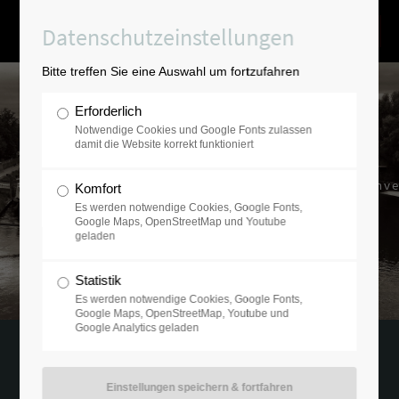
Datenschutzeinstellungen
Bitte treffen Sie eine Auswahl um fortzufahren
Erforderlich
Notwendige Cookies und Google Fonts zulassen
damit die Website korrekt funktioniert
Ausgesucht-verantwortungsvolle Inve
Komfort
mit der Erfahrung von über 20 Jahren.
Es werden notwendige Cookies, Google Fonts,
Google Maps, OpenStreetMap und Youtube
geladen
Statistik
Es werden notwendige Cookies, Google Fonts,
Google Maps, OpenStreetMap, Youtube und
Google Analytics geladen
01.05.2021 09:20
von Ramfort